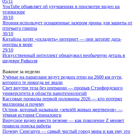
05/11
YouTube объявляет об улучшениях в просмотре видео на
телевизоре
30/10
Япония использует оснащенные лазером дроны для защиты от
птичьего гриппа
30/10
Китайцы хотят «охладить» интернет — они затопят дата-
центры в море
29/10
Искусственный интеллект обнаружил необычную деталь в
шедевре Рафаэля
Важное за неделю
Учёные на параплане ведут редких птиц на 2600 км пути,
которого те никогда не знали
Свет внутри тела без операции — прорыв Стэнфордского
университета в области нанотехнологий
Кассовые провалы первой половины 2026 — кто потерял
миллионы и почему
Остров, который называли «землёй живых мертвецов» —
тёмная история Спиналонги
Вирусное видео вместо резюме — как поколение Z меняет
правила поиска работы
Почему Сингапур — самый чистый город мира и как ему это