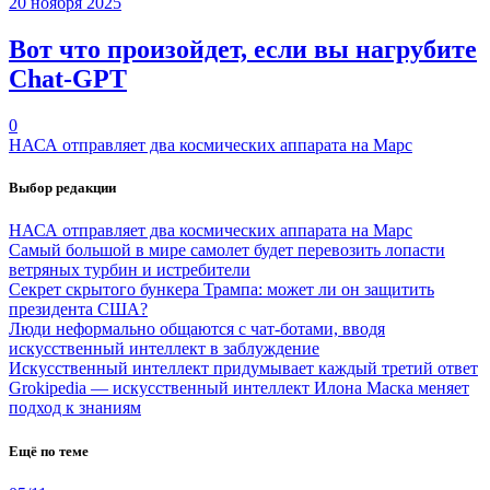
20 ноября 2025
Вот что произойдет, если вы нагрубите
Chаt-GPT
0
НАСА отправляет два космических аппарата на Марс
Выбор редакции
НАСА отправляет два космических аппарата на Марс
Самый большой в мире самолет будет перевозить лопасти
ветряных турбин и истребители
Секрет скрытого бункера Трампа: может ли он защитить
президента США?
Люди неформально общаются с чат-ботами, вводя
искусственный интеллект в заблуждение
Искусственный интеллект придумывает каждый третий ответ
Grokipedia — искусственный интеллект Илона Маска меняет
подход к знаниям
Ещё по теме