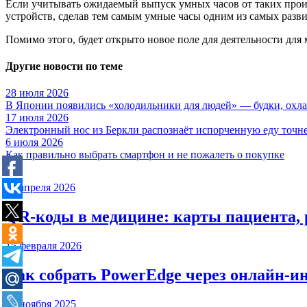
Если учитывать ожидаемый выпуск умных часов от таких произв
устройств, сделав тем самым умные часы одним из самых разв
Помимо этого, будет открыто новое поле для деятельности дл
Другие новости по теме
28 июля 2026
В Японии появились «холодильники для людей» — будки, охла
17 июля 2026
Электронный нос из Беркли распознаёт испорченную еду точне
6 июля 2026
Как правильно выбрать смартфон и не пожалеть о покупке
20 апреля 2026
QR-коды в медицине: карты пациента, 
15 февраля 2026
Как собрать PowerEdge через онлайн-и
27 ноября 2025