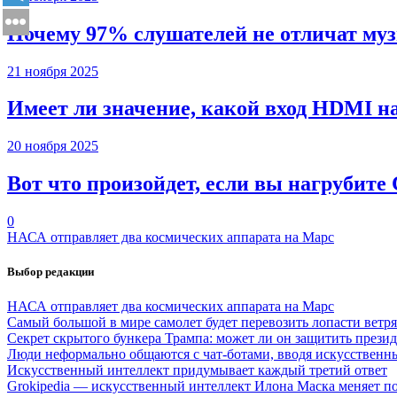
Почему 97% слушателей не отличат муз
21 ноября 2025
Имеет ли значение, какой вход HDMI н
20 ноября 2025
Вот что произойдет, если вы нагрубите
0
НАСА отправляет два космических аппарата на Марс
Выбор редакции
НАСА отправляет два космических аппарата на Марс
Самый большой в мире самолет будет перевозить лопасти ветр
Секрет скрытого бункера Трампа: может ли он защитить през
Люди неформально общаются с чат-ботами, вводя искусственн
Искусственный интеллект придумывает каждый третий ответ
Grokipedia — искусственный интеллект Илона Маска меняет по