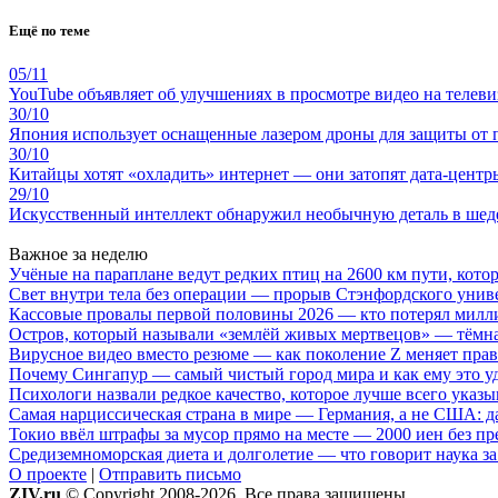
Ещё по теме
05/11
YouTube объявляет об улучшениях в просмотре видео на телеви
30/10
Япония использует оснащенные лазером дроны для защиты от 
30/10
Китайцы хотят «охладить» интернет — они затопят дата-центр
29/10
Искусственный интеллект обнаружил необычную деталь в шед
Важное за неделю
Учёные на параплане ведут редких птиц на 2600 км пути, котор
Свет внутри тела без операции — прорыв Стэнфордского унив
Кассовые провалы первой половины 2026 — кто потерял милл
Остров, который называли «землёй живых мертвецов» — тёмн
Вирусное видео вместо резюме — как поколение Z меняет пра
Почему Сингапур — самый чистый город мира и как ему это у
Психологи назвали редкое качество, которое лучше всего указ
Самая нарциссическая страна в мире — Германия, а не США: 
Токио ввёл штрафы за мусор прямо на месте — 2000 иен без п
Средиземноморская диета и долголетие — что говорит наука за
О проекте
|
Отправить письмо
ZIV.ru
© Copyright 2008-2026. Все права защищены.