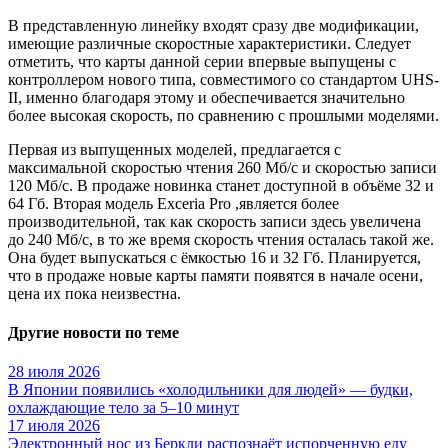
В представленную линейку входят сразу две модификации,
имеющие различные скоростные характеристики. Следует
отметить, что карты данной серии впервые выпущены с
контроллером нового типа, совместимого со стандартом UHS-
II, именно благодаря этому и обеспечивается значительно
более высокая скорость, по сравнению с прошлыми моделями.
Первая из выпущенных моделей, предлагается с
максимальной скоростью чтения 260 Мб/с и скоростью записи
120 Мб/с. В продаже новинка станет доступной в объёме 32 и
64 Гб. Вторая модель Exceria Pro ,является более
производительной, так как скорость записи здесь увеличена
до 240 Мб/с, в то же время скорость чтения осталась такой же.
Она будет выпускаться с ёмкостью 16 и 32 Гб. Планируется,
что в продаже новые карты памяти появятся в начале осени,
цена их пока неизвестна.
Другие новости по теме
28 июля 2026
В Японии появились «холодильники для людей» — будки,
охлаждающие тело за 5–10 минут
17 июля 2026
Электронный нос из Беркли распознаёт испорченную еду