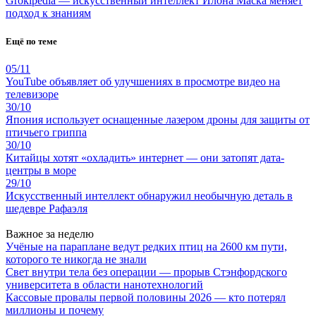
Grokipedia — искусственный интеллект Илона Маска меняет
подход к знаниям
Ещё по теме
05/11
YouTube объявляет об улучшениях в просмотре видео на
телевизоре
30/10
Япония использует оснащенные лазером дроны для защиты от
птичьего гриппа
30/10
Китайцы хотят «охладить» интернет — они затопят дата-
центры в море
29/10
Искусственный интеллект обнаружил необычную деталь в
шедевре Рафаэля
Важное за неделю
Учёные на параплане ведут редких птиц на 2600 км пути,
которого те никогда не знали
Свет внутри тела без операции — прорыв Стэнфордского
университета в области нанотехнологий
Кассовые провалы первой половины 2026 — кто потерял
миллионы и почему