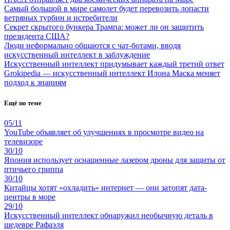
Самый большой в мире самолет будет перевозить лопасти
ветряных турбин и истребители
Секрет скрытого бункера Трампа: может ли он защитить
президента США?
Люди неформально общаются с чат-ботами, вводя
искусственный интеллект в заблуждение
Искусственный интеллект придумывает каждый третий ответ
Grokipedia — искусственный интеллект Илона Маска меняет
подход к знаниям
Ещё по теме
05/11
YouTube объявляет об улучшениях в просмотре видео на
телевизоре
30/10
Япония использует оснащенные лазером дроны для защиты от
птичьего гриппа
30/10
Китайцы хотят «охладить» интернет — они затопят дата-
центры в море
29/10
Искусственный интеллект обнаружил необычную деталь в
шедевре Рафаэля