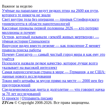
Важное за неделю
Учёные на параплане ведут редких птиц на 2600 км пути,
которого те никогда не знали
Свет внутри тела без операции — прорыв Стэнфордского
университета в области нанотехнологий
Кассовые провалы первой половины 2026 — кто потерял
миллионы и почему
Остров, который называли «землёй живых мертвецов» —
тёмная история Спиналонги
Вирусное видео вместо резюме — как поколение Z меняет
правила поиска работы
Почему Сингапур — самый чистый город мира и как ему это
удаётся
Психологи назвали редкое качество, которое лучше всего
указывает на высокий интеллект
Самая нарциссическая страна в мире — Германия, а не США:
данные нового исследования
Токио ввёл штрафы за мусор прямо на месте — 2000 иен без
предупреждений
Средиземноморская диета и долголетие — что говорит наука
за 70 лет исследований
О проекте
|
Отправить письмо
ZIV.ru
© Copyright 2008-2026. Все права защищены.