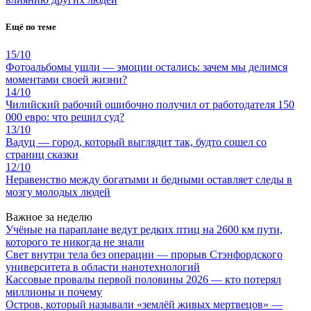
Ещё по теме
15/10
Фотоальбомы ушли — эмоции остались: зачем мы делимся
моментами своей жизни?
14/10
Чилийский рабочий ошибочно получил от работодателя 150
000 евро: что решил суд?
13/10
Вадуц — город, который выглядит так, будто сошел со
страниц сказки
12/10
Неравенство между богатыми и бедными оставляет следы в
мозгу молодых людей
Важное за неделю
Учёные на параплане ведут редких птиц на 2600 км пути,
которого те никогда не знали
Свет внутри тела без операции — прорыв Стэнфордского
университета в области нанотехнологий
Кассовые провалы первой половины 2026 — кто потерял
миллионы и почему
Остров, который называли «землёй живых мертвецов» —