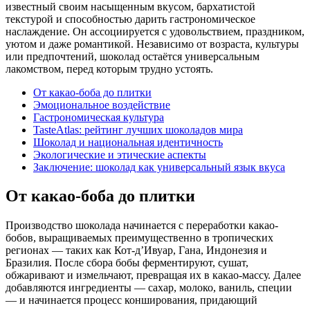
известный своим насыщенным вкусом, бархатистой
текстурой и способностью дарить гастрономическое
наслаждение. Он ассоциируется с удовольствием, праздником,
уютом и даже романтикой. Независимо от возраста, культуры
или предпочтений, шоколад остаётся универсальным
лакомством, перед которым трудно устоять.
От какао-боба до плитки
Эмоциональное воздействие
Гастрономическая культура
TasteAtlas: рейтинг лучших шоколадов мира
Шоколад и национальная идентичность
Экологические и этические аспекты
Заключение: шоколад как универсальный язык вкуса
От какао-боба до плитки
Производство шоколада начинается с переработки какао-
бобов, выращиваемых преимущественно в тропических
регионах — таких как Кот-д’Ивуар, Гана, Индонезия и
Бразилия. После сбора бобы ферментируют, сушат,
обжаривают и измельчают, превращая их в какао-массу. Далее
добавляются ингредиенты — сахар, молоко, ваниль, специи
— и начинается процесс конширования, придающий