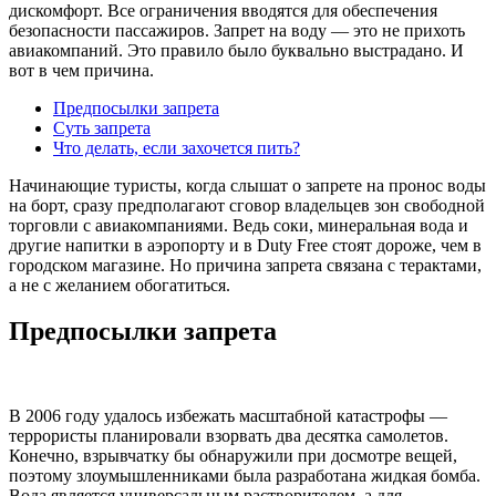
дискомфорт. Все ограничения вводятся для обеспечения
безопасности пассажиров. Запрет на воду — это не прихоть
авиакомпаний. Это правило было буквально выстрадано. И
вот в чем причина.
Предпосылки запрета
Суть запрета
Что делать, если захочется пить?
Начинающие туристы, когда слышат о запрете на пронос воды
на борт, сразу предполагают сговор владельцев зон свободной
торговли с авиакомпаниями. Ведь соки, минеральная вода и
другие напитки в аэропорту и в Duty Free стоят дороже, чем в
городском магазине. Но причина запрета связана с терактами,
а не с желанием обогатиться.
Предпосылки запрета
В 2006 году удалось избежать масштабной катастрофы —
террористы планировали взорвать два десятка самолетов.
Конечно, взрывчатку бы обнаружили при досмотре вещей,
поэтому злоумышленниками была разработана жидкая бомба.
Вода является универсальным растворителем, а для