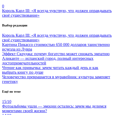
0
Король Карл III: «Я всегда чувствую, что должен оправдывать
своё существование»
Выбор редакции
Король Карл III: «Я всегда чувствую, что должен оправдывать
своё существование»
Картина Пикассо стоимостью 650 000 долларов таинственно
исчезла из Лувра
Эффект Скруджа: почему богатство может снижать эмпатию
Аликанте — испанский город, полный интересных
достопримечательностей
Чтение как привычка: зачем читать каждый день и как
выбрать книгу по душе
Человечество превращается в муравейник: культура заменяет
генетику
Ещё по теме
15/10
Фотоальбомы ушли — эмоции остались: зачем мы делимся
моментами своей жизни?