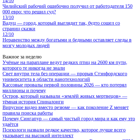
14/10
Чилийский рабочий ошибочно получил от работодателя 150
000 евро: что решил суд?
13/10
Вадуц — город, который выглядит так, будто сошел со
страниц сказки
12/10
Неравенство между богатыми и бедными оставляет следы в
мозгу молодых людей
Важное за неделю
Учёные на параплане ведут редких птиц на 2600 км пути,
которого те никогда не знали
Свет внутри тела без операции — прорыв Стэнфордского
университета в области нанотехнологий
Кассовые провалы первой половины 2026 — кто потерял
миллионы и почему
Остров, который называли «землёй живых мертвецов» —
тёмная история Спиналонги
Вирусное видео вместо резюме — как поколение Z меняет
правила поиска работы
Почему Сингапур — самый чистый город мира и как ему это
удаётся
Психологи назвали редкое качество, которое лучше всего
указывает на высокий интеллект