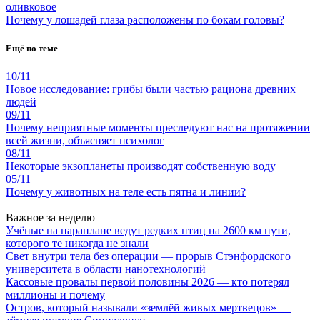
оливковое
Почему у лошадей глаза расположены по бокам головы?
Ещё по теме
10/11
Новое исследование: грибы были частью рациона древних
людей
09/11
Почему неприятные моменты преследуют нас на протяжении
всей жизни, объясняет психолог
08/11
Некоторые экзопланеты производят собственную воду
05/11
Почему у животных на теле есть пятна и линии?
Важное за неделю
Учёные на параплане ведут редких птиц на 2600 км пути,
которого те никогда не знали
Свет внутри тела без операции — прорыв Стэнфордского
университета в области нанотехнологий
Кассовые провалы первой половины 2026 — кто потерял
миллионы и почему
Остров, который называли «землёй живых мертвецов» —