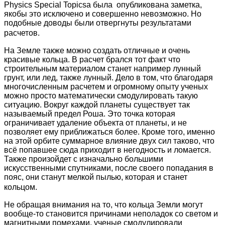
Physics Special Topicsа была опубликована заметка,
якобы это исключено и совершенно невозможно. Но
подобные доводы были отвергнуты результатами
расчетов.
На Земле также можно создать отличные и очень
красивые кольца. В расчет брался тот факт что
строительным материалом станет например лунный
грунт, или лед, также лунный. Дело в том, что благодаря
многочисленным расчетем и огромному опыту ученых
можно просто математически смодулировать такую
ситуацию. Вокруг каждой планеты существует так
называемый предел Роша. Это точка которая
ограничивает удаление объекта от планеты, и не
позволяет ему приближаться более. Кроме того, именно
на этой орбите суммарное влияние двух сил таково, что
всё попавшее сюда приходит в негодность и ломается.
Также произойдет с изначально большими
искусственными спутниками, после своего попадания в
пояс, они станут мелкой пылью, которая и станет
кольцом.
Не обращая внимания на то, что кольца Земли могут
вообще-то становится причинами неполадок со светом и
магнитными помехами, ученые смодулировали