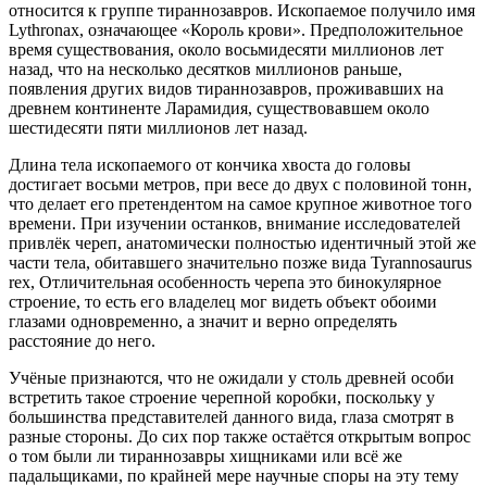
относится к группе тираннозавров. Ископаемое получило имя
Lythronax, означающее «Король крови». Предположительно
е
время существования, около восьмидесяти миллионов лет
назад, что на несколько десятков миллионов раньше,
появления других видов тираннозавров, проживавших на
древнем континенте Ларамидия, существовавшем около
шестидесяти пяти миллионов лет назад.
Длина тела ископаемого от кончика хвоста до головы
достигает восьми метров, при весе до двух с половиной тонн,
что делает его претендентом на самое крупное животное того
времени. При изучении останков, внимание исследователей
привлёк череп, анатомически полностью идентичный этой же
части тела, обитавшего значительно позже вида Tyrannosaurus
rex, Отличительная особенность черепа это бинокулярное
строение, то есть его владелец мог видеть объект обоими
глазами одновременно, а значит и верно определять
расстояние до него.
Учёные признаются, что не ожидали у столь древней особи
встретить такое строение черепной коробки, поскольку у
большинства представителей данного вида, глаза смотрят в
разные стороны. До сих пор также остаётся открытым вопрос
о том были ли тираннозавры хищниками или всё же
падальщиками, по крайней мере научные споры на эту тему