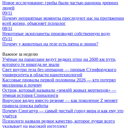
Новое исследование: грибы были частью рациона древних
людей
09/11
Почему неприятные моменты преследуют нас на протяжении
всей жизни, объясняет психолог
08/11
Некоторые экзопланеты производят собственную воду
05/11
Почему у животных на теле есть пятна и линии?
Важное за неделю
Учёные на параплане ведут редких птиц на 2600 км пути,
которого те никогда не знали
Свет внутри тела без операции — прорыв Стэнфордского
университета в области нанотехнологий
Кассовые провалы первой половины 2026 — кто потерял
миллионы и почему
Остров, который называли «землёй живых мертвецов» —
тёмная история Спиналонги
Вирусное видео вместо резюме — как поколение Z меняет
правила поиска работы
Почему Сингапур — самый чистый город мира и как ему это
удаётся
Психологи назвали редкое качество, которое лучше всего
указывает на высокий интеллект