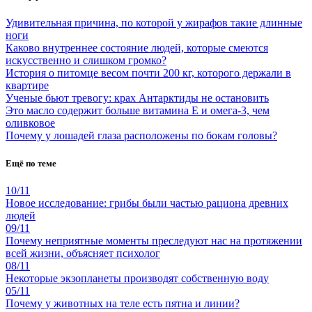
Удивительная причина, по которой у жирафов такие длинные
ноги
Каково внутреннее состояние людей, которые смеются
искусственно и слишком громко?
История о питомце весом почти 200 кг, которого держали в
квартире
Ученые бьют тревогу: крах Антарктиды не остановить
Это масло содержит больше витамина Е и омега-3, чем
оливковое
Почему у лошадей глаза расположены по бокам головы?
Ещё по теме
10/11
Новое исследование: грибы были частью рациона древних
людей
09/11
Почему неприятные моменты преследуют нас на протяжении
всей жизни, объясняет психолог
08/11
Некоторые экзопланеты производят собственную воду
05/11
Почему у животных на теле есть пятна и линии?