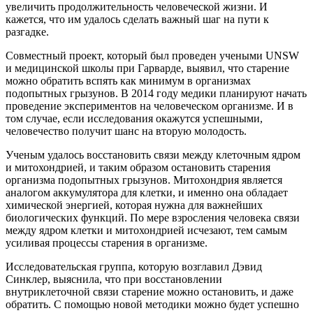
увеличить продолжительност
ь человеческой жизни. И
кажется, что им удалось сделать важный шаг на пути к
разгадке.
Совместный проект, который был проведен учеными UNSW
и медицинской школы при Гарварде, выявил, что старение
можно обратить вспять как минимум в организмах
подопытных грызунов. В 2014 году медики планируют начать
проведение экспериментов на человеческом организме. И в
том случае, если исследования окажутся успешными,
человечество получит шанс на вторую молодость.
Ученым удалось восстановить связи между клеточным ядром
и митохондрией, и таким образом остановить старения
организма подопытных грызунов. Митохондрия является
аналогом аккумулятора для клетки, и именно она обладает
химической энергией, которая нужна для важнейших
биологических функций. По мере взросления человека связи
между ядром клетки и митохондрией исчезают, тем самым
усиливая процессы старения в организме.
Исследовательска
я группа, которую возглавил Дэвид
Синклер, выяснила, что при восстановлении
внутриклеточной связи старение можно остановить, и даже
обратить. С помощью новой методики можно будет успешно