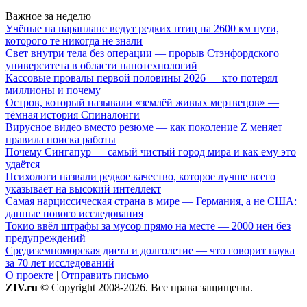
Важное за неделю
Учёные на параплане ведут редких птиц на 2600 км пути,
которого те никогда не знали
Свет внутри тела без операции — прорыв Стэнфордского
университета в области нанотехнологий
Кассовые провалы первой половины 2026 — кто потерял
миллионы и почему
Остров, который называли «землёй живых мертвецов» —
тёмная история Спиналонги
Вирусное видео вместо резюме — как поколение Z меняет
правила поиска работы
Почему Сингапур — самый чистый город мира и как ему это
удаётся
Психологи назвали редкое качество, которое лучше всего
указывает на высокий интеллект
Самая нарциссическая страна в мире — Германия, а не США:
данные нового исследования
Токио ввёл штрафы за мусор прямо на месте — 2000 иен без
предупреждений
Средиземноморская диета и долголетие — что говорит наука
за 70 лет исследований
О проекте
|
Отправить письмо
ZIV.ru
© Copyright 2008-2026. Все права защищены.