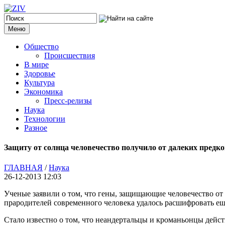
Меню
Общество
Происшествия
В мире
Здоровье
Культура
Экономика
Пресс-релизы
Наука
Технологии
Разное
Защиту от солнца человечество получило от далеких предк
ГЛАВНАЯ
/
Наука
26-12-2013 12:03
Ученые заявили о том, что гены, защищающие человечество от
прародителей современного человека удалось расшифровать ещ
Стало известно о том, что неандертальцы и кроманьонцы дейс