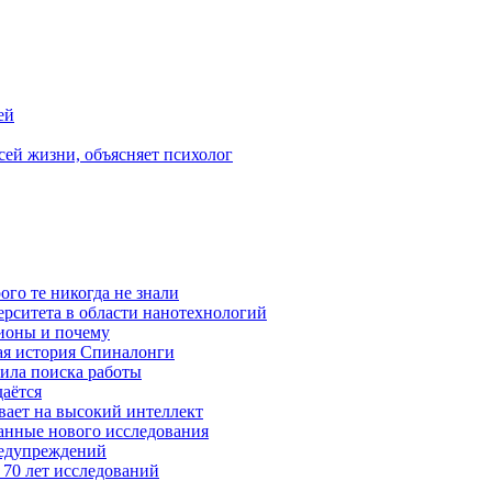
ей
ей жизни, объясняет психолог
ого те никогда не знали
ерситета в области нанотехнологий
ионы и почему
ая история Спиналонги
вила поиска работы
даётся
ывает на высокий интеллект
данные нового исследования
редупреждений
 70 лет исследований