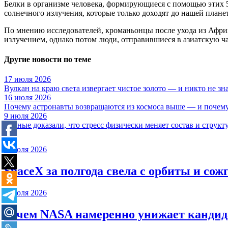
Белки в организме человека, формирующиеся с помощью этих 5
солнечного излучения, которые только доходят до нашей план
По мнению исследователей, кроманьонцы после ухода из Африк
излучением, однако потом люди, отправившиеся в азиатскую ч
Другие новости по теме
17 июля 2026
Вулкан на краю света извергает чистое золото — и никто не зн
16 июля 2026
Почему астронавты возвращаются из космоса выше — и почему
9 июля 2026
Учёные доказали, что стресс физически меняет состав и структ
9 июля 2026
SpaceX за полгода свела с орбиты и сож
9 июля 2026
Зачем NASA намеренно унижает кандида