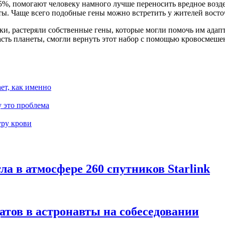
%, помогают человеку намного лучше переносить вредное воздей
еты. Чаще всего подобные гены можно встретить у жителей вост
и, растеряли собственные гены, которые могли помочь им адап
асть планеты, смогли вернуть этот набор с помощью кровосмеше
ает, как именно
 это проблема
уру крови
гла в атмосфере 260 спутников Starlink
тов в астронавты на собеседовании