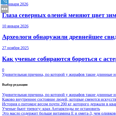
11 января 2026
Глаза северных оленей меняют цвет зи
10 января 2026
Археологи обнаружили древнейшее сви
27 ноября 2025
Как ученые собираются бороться с аст
0
Удивительная причина, по которой у жирафов такие длинные 
Выбор редакции
Удивительная причина, по которой у жирафов такие длинные 
Каково внутреннее состояние людей, которые смеются искусст
История о питомце весом почти 200 кг, которого держали в ква
Ученые бьют тревогу: крах Антарктиды не остановить
Это масло содержит больше витамина Е и омега-3, чем оливков