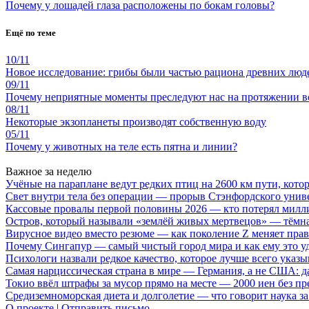
Почему у лошадей глаза расположены по бокам головы?
Ещё по теме
10/11
Новое исследование: грибы были частью рациона древних люд
09/11
Почему неприятные моменты преследуют нас на протяжении вс
08/11
Некоторые экзопланеты производят собственную воду
05/11
Почему у животных на теле есть пятна и линии?
Важное за неделю
Учёные на параплане ведут редких птиц на 2600 км пути, котор
Свет внутри тела без операции — прорыв Стэнфордского унив
Кассовые провалы первой половины 2026 — кто потерял милл
Остров, который называли «землёй живых мертвецов» — тёмн
Вирусное видео вместо резюме — как поколение Z меняет пра
Почему Сингапур — самый чистый город мира и как ему это у
Психологи назвали редкое качество, которое лучше всего указ
Самая нарциссическая страна в мире — Германия, а не США: 
Токио ввёл штрафы за мусор прямо на месте — 2000 иен без п
Средиземноморская диета и долголетие — что говорит наука за
О проекте
|
Отправить письмо