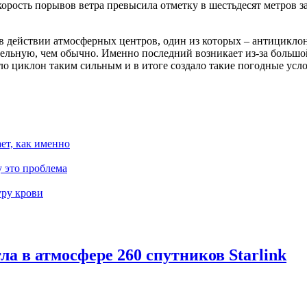
орость порывов ветра превысила отметку в шестьдесят метров з
 в действии атмосферных центров, один из которых – антицикло
тельную, чем обычно. Именно последний возникает из-за больш
лало циклон таким сильным и в итоге создало такие погодные ус
ает, как именно
 это проблема
уру крови
гла в атмосфере 260 спутников Starlink