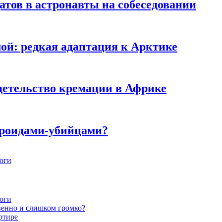
тов в астронавты на собеседовании
мой: редкая адаптация к Арктике
детельство кремации в Африке
ероидами-убийцами?
ноги
ноги
венно и слишком громко?
ртире