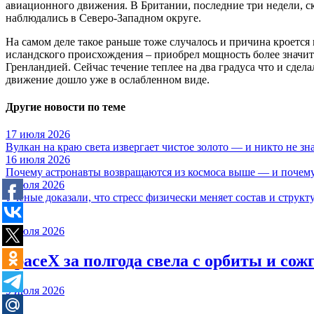
авиационного движения. В Британии, последние три недели, ск
наблюдались в Северо-Западном округе.
На самом деле такое раньше тоже случалось и причина кроется
исландского происхождения – приобрел мощность более значи
Гренландией. Сейчас течение теплее на два градуса что и сде
движение дошло уже в ослабленном виде.
Другие новости по теме
17 июля 2026
Вулкан на краю света извергает чистое золото — и никто не зн
16 июля 2026
Почему астронавты возвращаются из космоса выше — и почему
9 июля 2026
Учёные доказали, что стресс физически меняет состав и структ
9 июля 2026
SpaceX за полгода свела с орбиты и сож
9 июля 2026