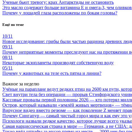
Ученые бьют тревогу: крах Антарктиды не остановить
Это масло содержит больше витамина Е и омега-3, чем оливков
Почему у лошадей глаза расположены по бокам головы?
Ещё по теме
10/11
Новое исследование: грибы были частью рациона древних люд
09/11
Почему неприятные моменты преследуют нас на протяжении вс
08/11
Некоторые экзопланеты производят собственную воду
05/11
Почему у животных на теле есть пятна и линии?
Важное за неделю
Учёные на параплане ведут редких птиц на 2600 км пути, котор
Свет внутри тела без операции — прорыв Стэнфордского унив
Кассовые провалы первой половины 2026 — кто потерял милл
Остров, который называли «землёй живых мертвецов» — тёмн
Вирусное видео вместо резюме — как поколение Z меняет пра
Почему Сингапур — самый чистый город мира и как ему это у
Психологи назвали редкое качество, которое лучше всего указ
Самая нарциссическая страна в мире — Германия, а не США: 
Токио ввёл штрафы за мусор прямо на месте — 2000 иен без п