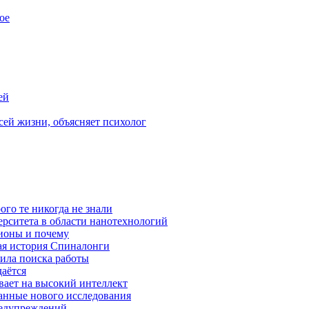
ое
ей
ей жизни, объясняет психолог
ого те никогда не знали
ерситета в области нанотехнологий
ионы и почему
ая история Спиналонги
вила поиска работы
даётся
ывает на высокий интеллект
данные нового исследования
редупреждений