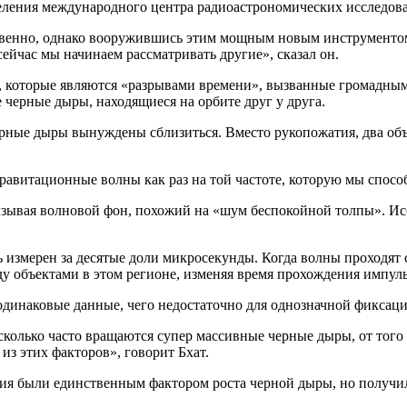
деления международного центра радиоастрономических исследов
венно, однако вооружившись этим мощным новым инструментом,
сейчас мы начинаем рассматривать другие», сказал он.
 которые являются «разрывами времени», вызванные громадными
 черные дыры, находящиеся на орбите друг у друга.
ерные дыры вынуждены сблизиться. Вместо рукопожатия, два об
авитационные волны как раз на той частоте, которую мы способ
зывая волновой фон, похожий на «шум беспокойной толпы». Исс
 измерен за десятые доли микросекунды. Когда волны проходят
 объектами в этом регионе, изменяя время прохождения импуль
одинаковые данные, чего недостаточно для однозначной фиксаци
сколько часто вращаются супер массивные черные дыры, от того 
из этих факторов», говорит Бхат.
ия были единственным фактором роста черной дыры, но получил