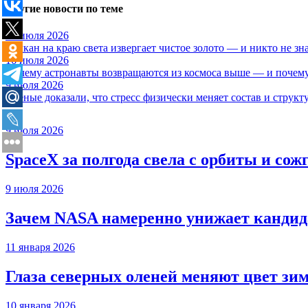
Другие новости по теме
17 июля 2026
Вулкан на краю света извергает чистое золото — и никто не зн
16 июля 2026
Почему астронавты возвращаются из космоса выше — и почему
9 июля 2026
Учёные доказали, что стресс физически меняет состав и структ
9 июля 2026
SpaceX за полгода свела с орбиты и сож
9 июля 2026
Зачем NASA намеренно унижает кандида
11 января 2026
Глаза северных оленей меняют цвет зи
10 января 2026