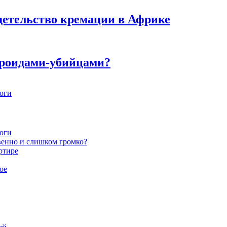
детельство кремации в Африке
ероидами-убийцами?
ноги
ноги
венно и слишком громко?
ртире
ое