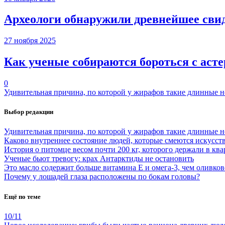
Археологи обнаружили древнейшее сви
27 ноября 2025
Как ученые собираются бороться с аст
0
Удивительная причина, по которой у жирафов такие длинные 
Выбор редакции
Удивительная причина, по которой у жирафов такие длинные 
Каково внутреннее состояние людей, которые смеются искусст
История о питомце весом почти 200 кг, которого держали в ква
Ученые бьют тревогу: крах Антарктиды не остановить
Это масло содержит больше витамина Е и омега-3, чем оливков
Почему у лошадей глаза расположены по бокам головы?
Ещё по теме
10/11