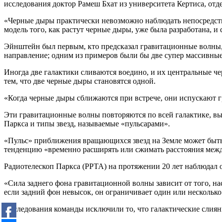
исследования доктор Рамеш Бхат из университета Кертиса, от
«Черные дыры практически невозможно наблюдать непосредст
модель того, как растут черные дыры, уже была разработана, и 
Эйнштейн был первым, кто предсказал гравитационные волны,
направление; одним из примеров были бы две супер массивные
Иногда две галактики сливаются воедино, и их центральные ч
тем, что две черные дыры становятся одной.
«Когда черные дыры сближаются при встрече, они испускают гр
Эти гравитационные волны повторяются по всей галактике, вы
Паркса и типы звезд, называемые «пульсарами».
«Пульс» приближения вращающихся звезд на Земле может быть
тенденцию «временно расширять или сжимать расстояния между
Радиотелескоп Паркса (PPTA) на протяжении 20 лет наблюдал 
«Сила заднего фона гравитационной волны зависит от того, на
если задний фон невысок, он ограничивает один или несколько 
Исследования команды исключили то, что галактические слиян