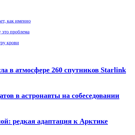
ает, как именно
 это проблема
уру крови
гла в атмосфере 260 спутников Starlink
тов в астронавты на собеседовании
мой: редкая адаптация к Арктике