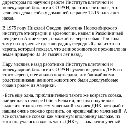
директором по научной работе Института клеточной и
молекулярной биологии СО РАН, до этого считалось, что
человек сделал собаку домашней не ранее 12-15 тысяч лет
назад.
В 1975 году Николай Оводов, работник Новосибирского
института этнографии и археологии, нашел в Разбойничьей
пещере на Алтае череп, похожий на череп собак. Три года
тому назад ученые сделали радиоуглеродный анализ этого
черепа, который показал, что данное животное проживало на
земле примерно 33-34 тысячи лет назад.
Пару месяцев назад работники Института клеточной и
молекулярной биологии СО РАН сумели выделить ДНК из
этого черепа, и ее анализ подтвердил, что ближайшими
родственниками данного животного были доколумбовые
собаки родом из Америки.
«Есть еще одна, приблизительно такого же возраста собака,
найденная в пещере Гойе в Бельгии, но там получилось
выделить только совсем маленький кусочек ДНК, который с
нашим очень сложно сравнить, он чрезвычайно маленький. А
все остальные собаки как минимум вполовину моложе, из
кого получалось извлечь часть ДНК», — заключил ученый.