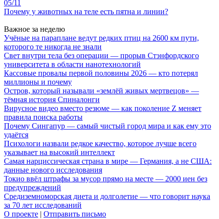
05/11
Почему у животных на теле есть пятна и линии?
Важное за неделю
Учёные на параплане ведут редких птиц на 2600 км пути,
которого те никогда не знали
Свет внутри тела без операции — прорыв Стэнфордского
университета в области нанотехнологий
Кассовые провалы первой половины 2026 — кто потерял
миллионы и почему
Остров, который называли «землёй живых мертвецов» —
тёмная история Спиналонги
Вирусное видео вместо резюме — как поколение Z меняет
правила поиска работы
Почему Сингапур — самый чистый город мира и как ему это
удаётся
Психологи назвали редкое качество, которое лучше всего
указывает на высокий интеллект
Самая нарциссическая страна в мире — Германия, а не США:
данные нового исследования
Токио ввёл штрафы за мусор прямо на месте — 2000 иен без
предупреждений
Средиземноморская диета и долголетие — что говорит наука
за 70 лет исследований
О проекте
|
Отправить письмо