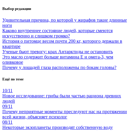
Выбор редакции
Удивительная причина, по которой у жирафов такие длинные
ноги
Каково внутреннее состояние людей, которые смеются
искусственно и слишком громко?
История о питомце весом почти 200 кг, которого держали в
квартире
Ученые бьют тревогу: крах Антарктиды не остановить
Это масло содержит больше витамина Е и омега-3, чем
оливковое
Почему у лошадей глаза расположены по бокам головы?
Ещё по теме
10/11
Новое исследование: грибы были частью рациона древних
людей
09/11
Почему неприятные моменты преследуют нас на протяжении
всей жизни, объясняет психолог
08/11
Некоторые экзопланеты производят собственную воду