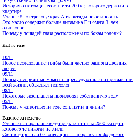
искусственно и слишком громко?
История о питомце весом почти 200 кг, которого держали в
квартире
Ученые бьют тревогу: крах Антарктиды не остановить
Это масло содержит больше витамина Е и омега-3, чем
оливковое
Почему у лошадей глаза расположены по бокам головы?
Ещё по теме
10/11
Новое исследование: грибы были частью рациона древних
людей
09/11
Почему неприятные моменты преследуют нас на протяжении
всей жизни, объясняет психолог
08/11
Некоторые экзопланеты производят собственную воду
05/11
Почему у животных на теле есть пятна и линии?
Важное за неделю
Учёные на параплане ведут редких птиц на 2600 км пути,
которого те никогда не знали
Свет внутри тела без операции — прорыв Стэнфордского