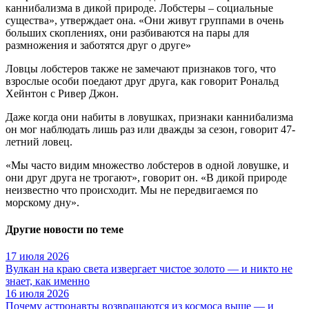
каннибализма в дикой природе. Лобстеры – социальные
существа», утверждает она. «Они живут группами в очень
больших скоплениях, они разбиваются на пары для
размножения и заботятся друг о друге»
Ловцы лобстеров также не замечают признаков того, что
взрослые особи поедают друг друга, как говорит Рональд
Хейнтон с Ривер Джон.
Даже когда они набиты в ловушках, признаки каннибализма
он мог наблюдать лишь раз или дважды за сезон, говорит 47-
летний ловец.
«Мы часто видим множество лобстеров в одной ловушке, и
они друг друга не трогают», говорит он. «В дикой природе
неизвестно что происходит. Мы не передвигаемся по
морскому дну».
Другие новости по теме
17 июля 2026
Вулкан на краю света извергает чистое золото — и никто не
знает, как именно
16 июля 2026
Почему астронавты возвращаются из космоса выше — и