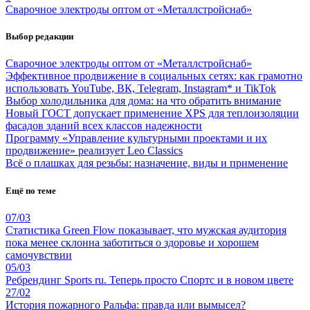
Сварочное электроды оптом от «Металлcтройcнаб»
Выбор редакции
Сварочное электроды оптом от «Металлcтройcнаб»
Эффективное продвижение в социальных сетях: как грамотно
использовать YouTube, ВК, Telegram, Instagram* и TikTok
Выбор холодильника для дома: на что обратить внимание
Новый ГОСТ допускает применение XPS для теплоизоляции
фасадов зданий всех классов надежности
Программу «Управление культурными проектами и их
продвижение» реализует Leo Classics
Всё о плашках для резьбы: назначение, виды и применение
Ещё по теме
07/03
Статистика Green Flow показывает, что мужская аудитория
пока менее склонна заботиться о здоровье и хорошем
самочувствии
05/03
Ребрендинг Sports ru. Теперь просто Спортс и в новом цвете
27/02
История пожарного Ральфа: правда или вымысел?