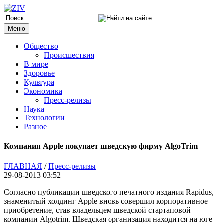
Меню
Общество
Происшествия
В мире
Здоровье
Культура
Экономика
Пресс-релизы
Наука
Технологии
Разное
Компания Apple покупает шведскую фирму AlgoTrim
ГЛАВНАЯ
/
Пресс-релизы
29-08-2013 03:52
Cогласно публикации шведского печатного издания Rapidus,
знаменитый холдинг Apple вновь совершил корпоративное
приобретение, став владельцем шведской стартаповой
компании Algotrim. Шведская организация находится на юге