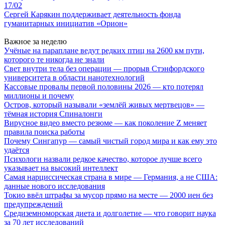
17/02
Сергей Карякин поддерживает деятельность фонда
гуманитарных инициатив «Орион»
Важное за неделю
Учёные на параплане ведут редких птиц на 2600 км пути,
которого те никогда не знали
Свет внутри тела без операции — прорыв Стэнфордского
университета в области нанотехнологий
Кассовые провалы первой половины 2026 — кто потерял
миллионы и почему
Остров, который называли «землёй живых мертвецов» —
тёмная история Спиналонги
Вирусное видео вместо резюме — как поколение Z меняет
правила поиска работы
Почему Сингапур — самый чистый город мира и как ему это
удаётся
Психологи назвали редкое качество, которое лучше всего
указывает на высокий интеллект
Самая нарциссическая страна в мире — Германия, а не США:
данные нового исследования
Токио ввёл штрафы за мусор прямо на месте — 2000 иен без
предупреждений
Средиземноморская диета и долголетие — что говорит наука
за 70 лет исследований