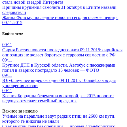
стала новой звездой Интернета
Причины крушения самолета 31 октября в Египте назвали
следователи
Жанна Фриске, последние новости сегодня о семье певицы,
09.11.2015
Ещё по теме
09/11
Сирия Россия новости последнего часа 09 11 2015: сирийская
оппозиция не желает бороться с террором совместно с РФ
09/11
Крупное ДТП в Курской области. Автобус с пассажирами
попал в аварию: пострадало 15 человек — ФОТО
09/11
Ютуб: лучшее видео сегодня 09 11 2015: 10 лайфхаков для
упрощения жизни
09/11
Ксения Бородина беременна во второй раз 2015 новости:
ведущая отмечает семейный праздник
Важное за неделю
Учёные на параплане ведут редких птиц на 2600 км пути,
которого те никогда не знали
Свет внутри тела без операции — прорыв Стэнфордского