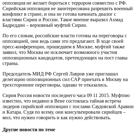
оппозиция не желает бороться с террором совместно с РФ.
Сирийская оппозиция не заинтересована разрешить военный
конфликт в стране, и она не готова начинать диалог с
властями Сирии и России. Такое мнение выразил Ахмад
Бадреддин – верховный муфтий Сирии.
По его словам, российские власти готовы на переговоры с
оппозицией, они ведь сами это предлагают. В ходе своей
пресс-конференции, прошедшем в Москве, муфтий также
заявил, что Москва не исключает возможного участия
оппозиционных кандидатов, претендующих на пост главы
страны.
Председатель МИД РФ Сергей Лавров уже приглашал
делегацию оппозиционных сил САР приехать в Москву на
трехсторонние переговоры, однако те отказались.
Сирия Россия новости последнего часа 09 11 2015. Муфтию
известно, что недавно в Вене состоялась тайная встреча
лидеров сирийской оппозиции с послами Саудовской Аравии
и Катара. Судя по всему, они консультировали сирийцев –
мол, что нужно говорить и как нужно действовать.
Другие новости по теме