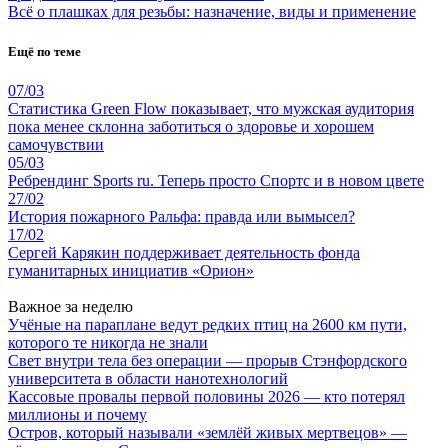
Всё о плашках для резьбы: назначение, виды и применение
Ещё по теме
07/03
Статистика Green Flow показывает, что мужская аудитория
пока менее склонна заботиться о здоровье и хорошем
самочувствии
05/03
Ребрендинг Sports ru. Теперь просто Спортс и в новом цвете
27/02
История пожарного Ральфа: правда или вымысел?
17/02
Сергей Карякин поддерживает деятельность фонда
гуманитарных инициатив «Орион»
Важное за неделю
Учёные на параплане ведут редких птиц на 2600 км пути,
которого те никогда не знали
Свет внутри тела без операции — прорыв Стэнфордского
университета в области нанотехнологий
Кассовые провалы первой половины 2026 — кто потерял
миллионы и почему
Остров, который называли «землёй живых мертвецов» —