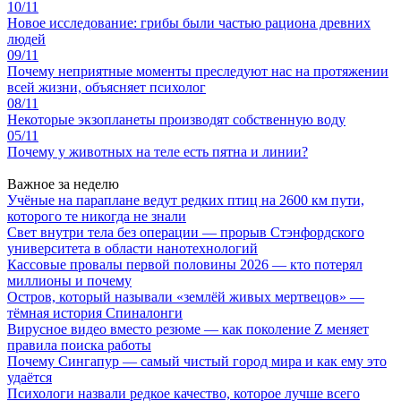
10/11
Новое исследование: грибы были частью рациона древних
людей
09/11
Почему неприятные моменты преследуют нас на протяжении
всей жизни, объясняет психолог
08/11
Некоторые экзопланеты производят собственную воду
05/11
Почему у животных на теле есть пятна и линии?
Важное за неделю
Учёные на параплане ведут редких птиц на 2600 км пути,
которого те никогда не знали
Свет внутри тела без операции — прорыв Стэнфордского
университета в области нанотехнологий
Кассовые провалы первой половины 2026 — кто потерял
миллионы и почему
Остров, который называли «землёй живых мертвецов» —
тёмная история Спиналонги
Вирусное видео вместо резюме — как поколение Z меняет
правила поиска работы
Почему Сингапур — самый чистый город мира и как ему это
удаётся
Психологи назвали редкое качество, которое лучше всего