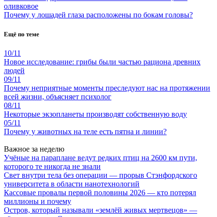
оливковое
Почему у лошадей глаза расположены по бокам головы?
Ещё по теме
10/11
Новое исследование: грибы были частью рациона древних
людей
09/11
Почему неприятные моменты преследуют нас на протяжении
всей жизни, объясняет психолог
08/11
Некоторые экзопланеты производят собственную воду
05/11
Почему у животных на теле есть пятна и линии?
Важное за неделю
Учёные на параплане ведут редких птиц на 2600 км пути,
которого те никогда не знали
Свет внутри тела без операции — прорыв Стэнфордского
университета в области нанотехнологий
Кассовые провалы первой половины 2026 — кто потерял
миллионы и почему
Остров, который называли «землёй живых мертвецов» —