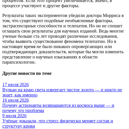
процентов. Если этот процент увеличивается, значит, в
процессе участвуют и другие факторы.
Результаты таких экспериментов убедили доктора Морриса в
том, что существуют подобные необъяснимые факторы,
экстрасенсорные способности и телепатия. Но он не спешит
оглашать свои результаты для научных изданий. Ведь многие
ученые больше ста лет проводят различные исследования,
чтобы выявить существование феномена телепатии. Но в
настоящее время не было никаких опровергающих или
подтверждающих доказательств, которые бы могли изменить
представление о научных изысканиях в области
парапсихологии.
Другие новости по теме
17 июля 2026
Вулкан на краю света извергает чистое золото — и никто не
знает, как именно
16 июля 2026
Почему астронавты возвращаются из космоса выше — и
почему это проблема
9 июля 2026
Учёные доказали, что стресс физически меняет состав и
структуру крови