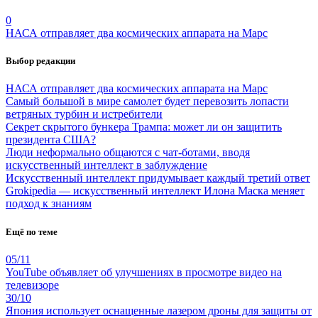
0
НАСА отправляет два космических аппарата на Марс
Выбор редакции
НАСА отправляет два космических аппарата на Марс
Самый большой в мире самолет будет перевозить лопасти
ветряных турбин и истребители
Секрет скрытого бункера Трампа: может ли он защитить
президента США?
Люди неформально общаются с чат-ботами, вводя
искусственный интеллект в заблуждение
Искусственный интеллект придумывает каждый третий ответ
Grokipedia — искусственный интеллект Илона Маска меняет
подход к знаниям
Ещё по теме
05/11
YouTube объявляет об улучшениях в просмотре видео на
телевизоре
30/10
Япония использует оснащенные лазером дроны для защиты от