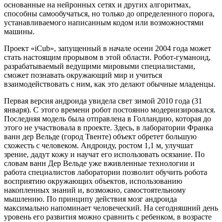
основанные на нейронных сетях и других алгоритмах,
способны самообучаться, но только до определенного порога,
устанавливаемого написанным кодом или возможностями
машины.
Проект «iCub», запущенный в начале осени 2004 года может
стать настоящим прорывом в этой области. Робот-гуманоид,
разрабатываемый ведущими мировыми специалистами,
сможет познавать окружающий мир и учиться
взаимодействовать с ним, как это делают обычные младенцы.
Первая версия андроида увидела свет зимой 2010 года (31
января). С этого времени робот постоянно модернизировался.
Последняя модель была отправлена в Голландию, которая до
этого не участвовала в проекте. Здесь, в лаборатории Франка
ванн дер Вельде (город Твенте) объект обретет большую
схожесть с человеком. Андроиду, ростом 1,1 м, улучшат
зрение, дадут кожу и научат его использовать осязание. По
словам ванн Дер Вельде уже вживленные технологии и
работа специалистов лаборатории позволит обучить робота
восприятию окружающих объектов, использованию
накопленных знаний и, возможно, самостоятельному
мышлению. По принципу действия мозг андроида
максимально напоминает человеческий. На сегодняшний день
уровень его развития можно сравнить с ребенком, в возрасте