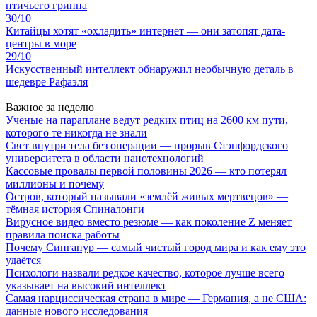
птичьего гриппа
30/10
Китайцы хотят «охладить» интернет — они затопят дата-
центры в море
29/10
Искусственный интеллект обнаружил необычную деталь в
шедевре Рафаэля
Важное за неделю
Учёные на параплане ведут редких птиц на 2600 км пути,
которого те никогда не знали
Свет внутри тела без операции — прорыв Стэнфордского
университета в области нанотехнологий
Кассовые провалы первой половины 2026 — кто потерял
миллионы и почему
Остров, который называли «землёй живых мертвецов» —
тёмная история Спиналонги
Вирусное видео вместо резюме — как поколение Z меняет
правила поиска работы
Почему Сингапур — самый чистый город мира и как ему это
удаётся
Психологи назвали редкое качество, которое лучше всего
указывает на высокий интеллект
Самая нарциссическая страна в мире — Германия, а не США:
данные нового исследования