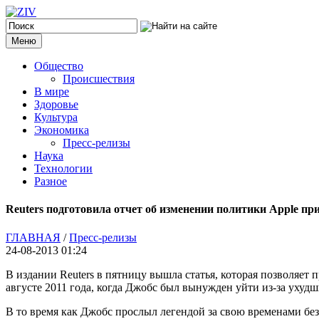
Меню
Общество
Происшествия
В мире
Здоровье
Культура
Экономика
Пресс-релизы
Наука
Технологии
Разное
Reuters подготовила отчет об изменении политики Apple пр
ГЛАВНАЯ
/
Пресс-релизы
24-08-2013 01:24
В издании Reuters в пятницу вышла статья, которая позволяет п
августе 2011 года, когда Джобс был вынужден уйти из-за ухудш
В то время как Джобс прослыл легендой за свою временами без