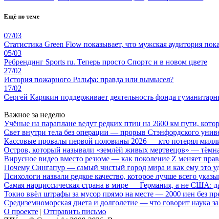
Ещё по теме
07/03
Статистика Green Flow показывает, что мужская аудитория пок
05/03
Ребрендинг Sports ru. Теперь просто Спортс и в новом цвете
27/02
История пожарного Ральфа: правда или вымысел?
17/02
Сергей Карякин поддерживает деятельность фонда гуманитар
Важное за неделю
Учёные на параплане ведут редких птиц на 2600 км пути, котор
Свет внутри тела без операции — прорыв Стэнфордского унив
Кассовые провалы первой половины 2026 — кто потерял милл
Остров, который называли «землёй живых мертвецов» — тёмн
Вирусное видео вместо резюме — как поколение Z меняет пра
Почему Сингапур — самый чистый город мира и как ему это у
Психологи назвали редкое качество, которое лучше всего указ
Самая нарциссическая страна в мире — Германия, а не США: 
Токио ввёл штрафы за мусор прямо на месте — 2000 иен без п
Средиземноморская диета и долголетие — что говорит наука за
О проекте
|
Отправить письмо