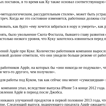
ных поставок, в то время как Ку также основал соответствующу
 «методологическим, рассудительным стилем», может быть устр
треч. Когда же это состояние изменяется, работники должны ста
овать, как будто «ему хочется забраться в нору и умереть», как
ть, было увольнение Скота Фосталла, бывшего главу развития с
астолько низкого уровня, что Куку захотелось извиниться пере
ний Apple при Куке. Количество работников компании выросло
новой долине отметили, что они увидели больше резюме от работ
 работников Apple, на которых бы «они никогда не подумали», ч
 чего-то другого, чем получили».
м для работы под Куком, так как сейчас она менее «сумасшедшая»
и компании упал, вследствие выпуска iPhone 5 в конце 2012 го
вления Apple в период после Джобса.
ла никаких улучшений продуктов в первой половине 2013 года, ч
етие. Следующий выпуск лидирующего продукта Apple ожидаетс