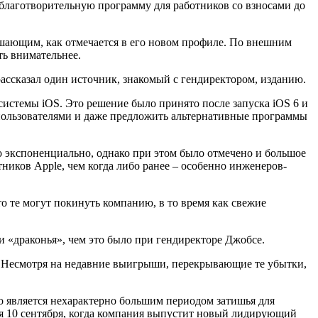
ю благотворительную программу для работников со взносами до
ашающим, как отмечается в его новом профиле. По внешним
ть внимательнее.
 рассказал один источник, знакомый с гендиректором, изданию.
истемы iOS. Это решение было принято после запуска iOS 6 и
д пользователями и даже предложить альтернативные программы
 экспоненциально, однако при этом было отмечено и большое
ников Apple, чем когда либо ранее – особенно инженеров-
то те могут покинуть компанию, в то время как свежие
 и «драконья», чем это было при гендиректоре Джобсе.
да. Несмотря на недавние выигрыши, перекрывающие те убытки,
то является нехарактерно большим периодом затишья для
я 10 сентября, когда компания выпустит новый лидирующий