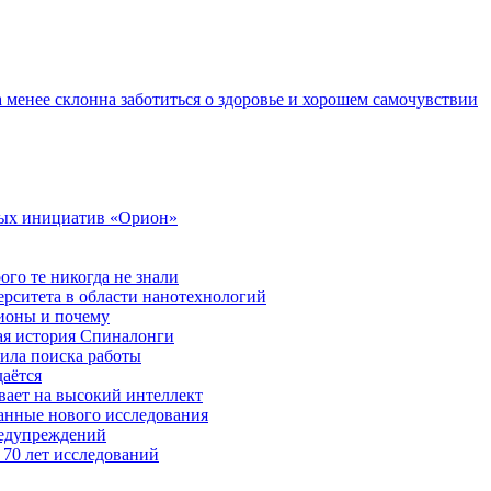
а менее склонна заботиться о здоровье и хорошем самочувствии
ных инициатив «Орион»
ого те никогда не знали
ерситета в области нанотехнологий
ионы и почему
ая история Спиналонги
вила поиска работы
даётся
ывает на высокий интеллект
данные нового исследования
редупреждений
 70 лет исследований