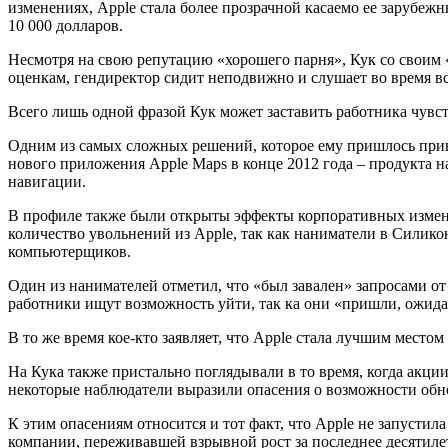
изменениях, Apple стала более прозрачной касаемо ее зарубеж
10 000 долларов.
Несмотря на свою репутацию «хорошего парня», Кук со своим
оценкам, гендиректор сидит неподвижно и слушает во время вс
Всего лишь одной фразой Кук может заставить работника чувств
Одним из самых сложных решений, которое ему пришлось приня
нового приложения Apple Maps в конце 2012 года – продукта н
навигации.
В профиле также были открыты эффекты корпоративных измене
количество увольнений из Apple, так как наниматели в Силико
компьютерщиков.
Один из нанимателей отметил, что «был завален» запросами от
работники ищут возможность уйти, так ка они «пришли, ожидая
В то же время кое-кто заявляет, что Apple стала лучшим место
На Кука также пристально поглядывали в то время, когда акци
некоторые наблюдатели выразили опасения о возможности обно
К этим опасениям относится и тот факт, что Apple не запусти
компании, переживавшей взрывной рост за последнее десятил