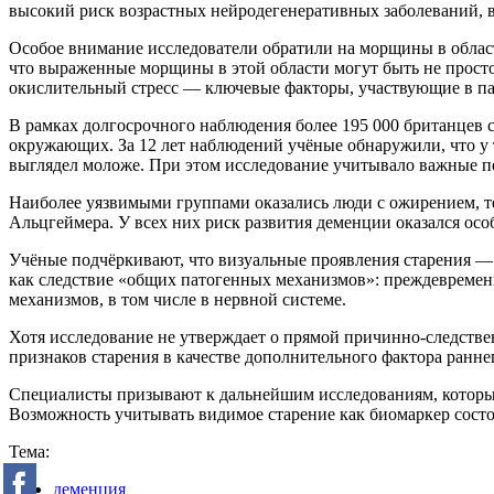
высокий риск возрастных нейродегенеративных заболеваний, 
Особое внимание исследователи обратили на морщины в области
что выраженные морщины в этой области могут быть не прост
окислительный стресс — ключевые факторы, участвующие в па
В рамках долгосрочного наблюдения более 195 000 британцев с
окружающих. За 12 лет наблюдений учёные обнаружили, что у 
выглядел моложе. При этом исследование учитывало важные п
Наиболее уязвимыми группами оказались люди с ожирением, те,
Альцгеймера. У всех них риск развития деменции оказался о
Учёные подчёркивают, что визуальные проявления старения — 
как следствие «общих патогенных механизмов»: преждевремен
механизмов, в том числе в нервной системе.
Хотя исследование не утверждает о прямой причинно-следств
признаков старения в качестве дополнительного фактора ранн
Специалисты призывают к дальнейшим исследованиям, которые
Возможность учитывать видимое старение как биомаркер сост
Тема:
деменция