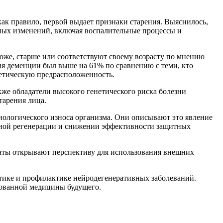
как правило, первой выдает признаки старения. Выяснилось,
тных изменений, включая воспалительные процессы и
ложе, старше или соответствуют своему возрасту по мнению
ия деменции был выше на 61% по сравнению с теми, кто
нетическую предрасположенность.
кже обладатели высокого генетического риска болезни
тарения лица.
иологического износа организма. Они описывают это явление
чной регенерации и снижении эффективности защитных
аты открывают перспективу для использования внешних
тике и профилактике нейродегенеративных заболеваний.
рованной медицины будущего.