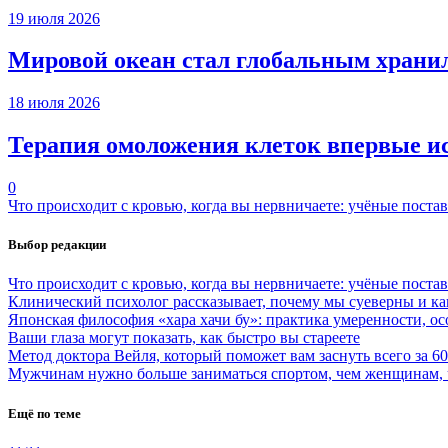
19 июля 2026
Мировой океан стал глобальным храни
18 июля 2026
Терапия омоложения клеток впервые ис
0
Что происходит с кровью, когда вы нервничаете: учёные поста
Выбор редакции
Что происходит с кровью, когда вы нервничаете: учёные поста
Клинический психолог рассказывает, почему мы суеверны и ка
Японская философия «хара хачи бу»: практика умеренности, ос
Ваши глаза могут показать, как быстро вы стареете
Метод доктора Вейля, который поможет вам заснуть всего за 60
Мужчинам нужно больше заниматься спортом, чем женщинам, 
Ещё по теме