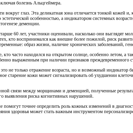
включая болезнь Альцгеймера.
 вокруг глаз. Эта деликатная зона отличается тонкой кожей и, 
о эстетической особенностью, а индикатором системных возрас
тогенезе деменции.
тарше 60 лет, участники оценивали, насколько они выглядят мо
тех, кто воспринимался как внешне более пожилой, риск развит
еременные: образ жизни, наличие хронических заболеваний, ге
 кто часто находился на открытом солнце, особенно летом, а та
собенно выраженным при наличии признаков преждевременного с
это не только отражение возраста, но и возможный индикатор б
ное старение кожи может сигнализировать об ухудшении клето
енной связи между морщинами и деменцией, полученные результ
его выявления риска когнитивных нарушений.
 помогут точнее определить роль кожных изменений в диагнос
ояния здоровья может стать важным инструментом персонализи