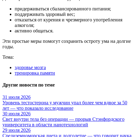
придерживаться сбалансированного питания;
поддерживать здоровый вес;
отказаться от курения и чрезмерного употребления
алкоголя;
активно общаться.
Эти простые меры помогут сохранить остроту ума на долгие
годы.
Тема:
здоровье мозга
тренировка памяти
Другие новости по теме
31 июля 2026
Уровень тестостерона у мужчин упал более чем вдвое за 50
лет — что показало исследование
30 июля 2026
Свет внутри тела без операции — прорыв Стэнфордского
университета в области нанотехнологий
29 июля 2026
Средиземноморская диета и долголетие — что говорит наука