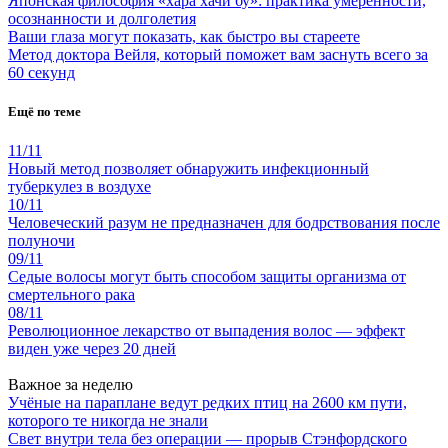
Японская философия «хара хачи бу»: практика умеренности,
осознанности и долголетия
Ваши глаза могут показать, как быстро вы стареете
Метод доктора Вейля, который поможет вам заснуть всего за
60 секунд
Ещё по теме
11/11
Новый метод позволяет обнаружить инфекционный
туберкулез в воздухе
10/11
Человеческий разум не предназначен для бодрствования после
полуночи
09/11
Седые волосы могут быть способом защиты организма от
смертельного рака
08/11
Революционное лекарство от выпадения волос — эффект
виден уже через 20 дней
Важное за неделю
Учёные на параплане ведут редких птиц на 2600 км пути,
которого те никогда не знали
Свет внутри тела без операции — прорыв Стэнфордского