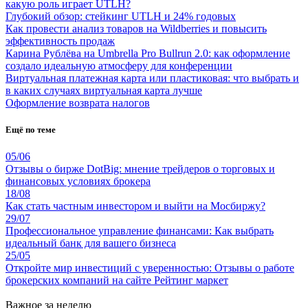
какую роль играет UTLH?
Глубокий обзор: стейкинг UTLH и 24% годовых
Как провести анализ товаров на Wildberries и повысить
эффективность продаж
Карина Рублёва на Umbrella Pro Bullrun 2.0: как оформление
создало идеальную атмосферу для конференции
Виртуальная платежная карта или пластиковая: что выбрать и
в каких случаях виртуальная карта лучше
Оформление возврата налогов
Ещё по теме
05/06
Отзывы о бирже DotBig: мнение трейдеров о торговых и
финансовых условиях брокера
18/08
Как стать частным инвестором и выйти на Мосбиржу?
29/07
Профессиональное управление финансами: Как выбрать
идеальный банк для вашего бизнеса
25/05
Откройте мир инвестиций с уверенностью: Отзывы о работе
брокерских компаний на сайте Рейтинг маркет
Важное за неделю