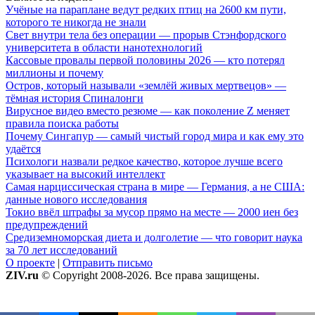
Учёные на параплане ведут редких птиц на 2600 км пути,
которого те никогда не знали
Свет внутри тела без операции — прорыв Стэнфордского
университета в области нанотехнологий
Кассовые провалы первой половины 2026 — кто потерял
миллионы и почему
Остров, который называли «землёй живых мертвецов» —
тёмная история Спиналонги
Вирусное видео вместо резюме — как поколение Z меняет
правила поиска работы
Почему Сингапур — самый чистый город мира и как ему это
удаётся
Психологи назвали редкое качество, которое лучше всего
указывает на высокий интеллект
Самая нарциссическая страна в мире — Германия, а не США:
данные нового исследования
Токио ввёл штрафы за мусор прямо на месте — 2000 иен без
предупреждений
Средиземноморская диета и долголетие — что говорит наука
за 70 лет исследований
О проекте
|
Отправить письмо
ZIV.ru
© Copyright 2008-2026. Все права защищены.