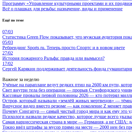
Программу «Управление культурными проектами и их продвиже
Всё о плашках для резьбы: назначение, виды и применение
Ещё по теме
07/03
Статистика Green Flow показывает, что мужская аудитория пок
05/03
Ребрендинг Sports ru. Теперь просто Спортс и в новом цвете
27/02
История пожарного Ральфа: правда или вымысел?
17/02
Сергей Карякин поддерживает деятельность фонда гуманитар
Важное за неделю
Учёные на параплане ведут редких птиц на 2600 км пути, котор
Свет внутри тела без операции — прорыв Стэнфордского унив
Кассовые провалы первой половины 2026 — кто потерял милл
Остров, который называли «землёй живых мертвецов» — тёмн
Вирусное видео вместо резюме — как поколение Z меняет пра
Почему Сингапур — самый чистый город мира и как ему это у
Психологи назвали редкое качество, которое лучше всего указ
Самая нарциссическая страна в мире — Германия, а не США: 
Токио ввёл штрафы за мусор прямо на месте — 2000 иен без п