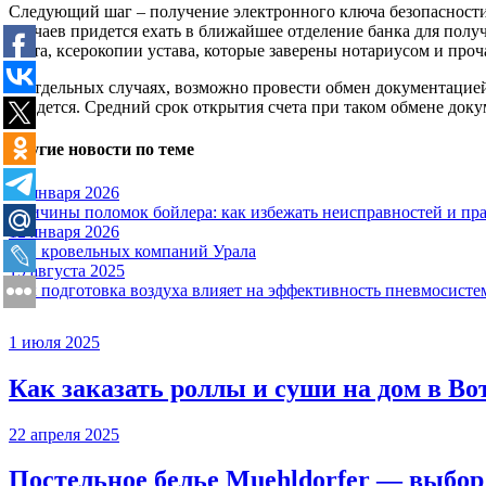
Следующий шаг – получение электронного ключа безопасности 
случаев придется ехать в ближайшее отделение банка для полу
счета, ксерокопии устава, которые заверены нотариусом и пр
В отдельных случаях, возможно провести обмен документацией и
придется. Средний срок открытия счета при таком обмене доку
Другие новости по теме
24 января 2026
Причины поломок бойлера: как избежать неисправностей и пр
12 января 2026
Топ кровельных компаний Урала
19 августа 2025
Как подготовка воздуха влияет на эффективность пневмосист
1 июля 2025
Как заказать роллы и суши на дом в В
22 апреля 2025
Постельное белье Muehldorfer — выбор