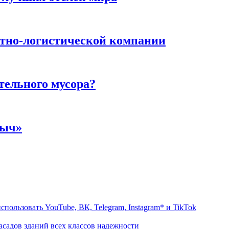
тно-логистической компании
тельного мусора?
ныч»
пользовать YouTube, ВК, Telegram, Instagram* и TikTok
садов зданий всех классов надежности