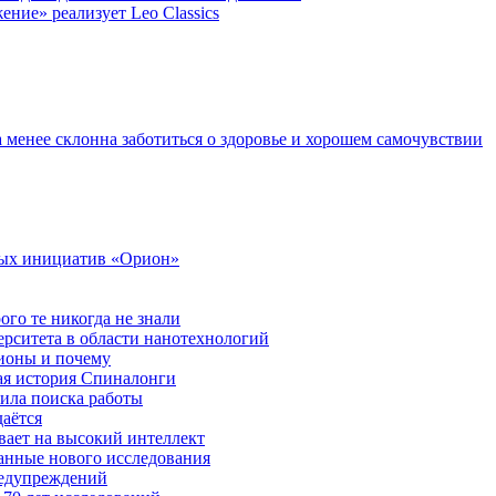
ние» реализует Leo Classics
а менее склонна заботиться о здоровье и хорошем самочувствии
ных инициатив «Орион»
ого те никогда не знали
ерситета в области нанотехнологий
ионы и почему
ая история Спиналонги
вила поиска работы
даётся
ывает на высокий интеллект
данные нового исследования
редупреждений